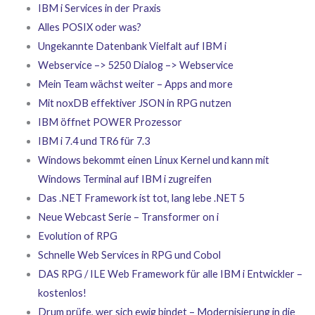
IBM i Services in der Praxis
Alles POSIX oder was?
Ungekannte Datenbank Vielfalt auf IBM i
Webservice –> 5250 Dialog –> Webservice
Mein Team wächst weiter – Apps and more
Mit noxDB effektiver JSON in RPG nutzen
IBM öffnet POWER Prozessor
IBM i 7.4 und TR6 für 7.3
Windows bekommt einen Linux Kernel und kann mit
Windows Terminal auf IBM i zugreifen
Das .NET Framework ist tot, lang lebe .NET 5
Neue Webcast Serie – Transformer on i
Evolution of RPG
Schnelle Web Services in RPG und Cobol
DAS RPG / ILE Web Framework für alle IBM i Entwickler –
kostenlos!
Drum prüfe, wer sich ewig bindet – Modernisierung in die