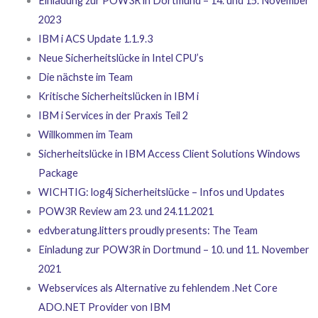
Einladung zur POW3R in Dortmund – 14. und 15. November
2023
IBM i ACS Update 1.1.9.3
Neue Sicherheitslücke in Intel CPU’s
Die nächste im Team
Kritische Sicherheitslücken in IBM i
IBM i Services in der Praxis Teil 2
Willkommen im Team
Sicherheitslücke in IBM Access Client Solutions Windows
Package
WICHTIG: log4j Sicherheitslücke – Infos und Updates
POW3R Review am 23. und 24.11.2021
edvberatung.litters proudly presents: The Team
Einladung zur POW3R in Dortmund – 10. und 11. November
2021
Webservices als Alternative zu fehlendem .Net Core
ADO.NET Provider von IBM