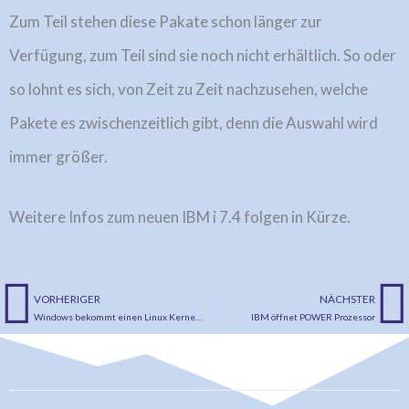
Zum Teil stehen diese Pakate schon länger zur
Verfügung, zum Teil sind sie noch nicht erhältlich. So oder
so lohnt es sich, von Zeit zu Zeit nachzusehen, welche
Pakete es zwischenzeitlich gibt, denn die Auswahl wird
immer größer.
Weitere Infos zum neuen IBM i 7.4 folgen in Kürze.
VORHERIGER
NÄCHSTER
Zurück
N
Windows bekommt einen Linux Kernel und kann mit Windows Terminal auf IBM i zugreifen
IBM öffnet POWER Prozessor