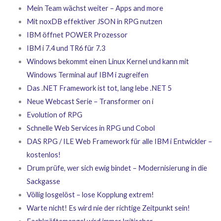
Mein Team wächst weiter – Apps and more
Mit noxDB effektiver JSON in RPG nutzen
IBM öffnet POWER Prozessor
IBM i 7.4 und TR6 für 7.3
Windows bekommt einen Linux Kernel und kann mit
Windows Terminal auf IBM i zugreifen
Das .NET Framework ist tot, lang lebe .NET 5
Neue Webcast Serie – Transformer on i
Evolution of RPG
Schnelle Web Services in RPG und Cobol
DAS RPG / ILE Web Framework für alle IBM i Entwickler –
kostenlos!
Drum prüfe, wer sich ewig bindet – Modernisierung in die
Sackgasse
Völlig losgelöst – lose Kopplung extrem!
Warte nicht! Es wird nie der richtige Zeitpunkt sein!