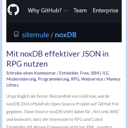
Mit
noxDB
effektiver
JSON
in
RPG
nutzen
Mit noxDB effektiver JSON in
RPG nutzen
Schreibe einen Kommentar
/
Entwickler
,
Free
,
IBM i
,
ILE
,
Modernisierung
,
Programmierung
,
RPG
,
Webservice
/
Markus
Litters
Ursprünglich als fester Bestandteil von IceBreak, wurde
noxDB 2016 offiziell als Open Source Projekt auf GitHub frei
gegeben. Open Source noxDB steht dabei für „Not only XML“
und bedeutet, dass der interessierte RPG und Cobol
Entwickler mit diesem Framework nicht nur XML, sondern