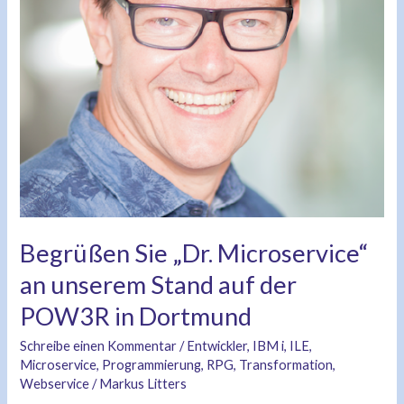
Stand
auf
der
POW3R
in
Dortmund
Begrüßen Sie „Dr. Microservice“
an unserem Stand auf der
POW3R in Dortmund
Schreibe einen Kommentar
/
Entwickler
,
IBM i
,
ILE
,
Microservice
,
Programmierung
,
RPG
,
Transformation
,
Webservice
/
Markus Litters