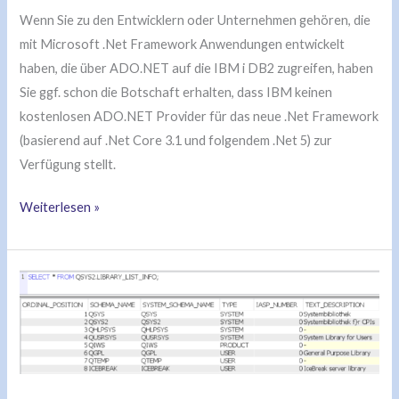
Wenn Sie zu den Entwicklern oder Unternehmen gehören, die
mit Microsoft .Net Framework Anwendungen entwickelt
haben, die über ADO.NET auf die IBM i DB2 zugreifen, haben
Sie ggf. schon die Botschaft erhalten, dass IBM keinen
kostenlosen ADO.NET Provider für das neue .Net Framework
(basierend auf .Net Core 3.1 und folgendem .Net 5) zur
Verfügung stellt.
Weiterlesen »
IBM
i
Services
in
der