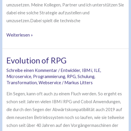
umzusetzen. Meine Kollegen, Partner und ich unterstützen Sie
dabei eine solche Strategie aufzustellen und
umzusetzen.Dabei spielt die technische
Weiterlesen »
Evolution of RPG
Evolution
of
Schreibe einen Kommentar
/
Entwickler
,
IBM i
,
ILE
,
RPG
Microservice
,
Programmierung
,
RPG
,
Schulung
,
Transformation
,
Webservice
/
Markus Litters
Ein Segen, kann oft auch zu einem Fluch werden. So ergeht es
schon seit Jahren vielen IBM i RPG und Cobol Anwendungen,
die durch den Segen der Abwärtskompatibilität auch 2019 auf
dem neuesten Betriebssystem noch so laufen, wie sie teilweise
schon seit über 40 Jahren auf den Vorgängermaschinen der