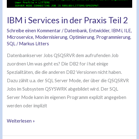
i
Services
in
IBM i Services in der Praxis Teil 2
der
Schreibe einen Kommentar
/
Datenbank
,
Entwickler
,
IBM i
,
ILE
,
Praxis
Microservice
,
Modernisierung
,
Optimierung
,
Programmierung
,
Teil
SQL
/
Markus Litters
2
Datenbankserver Jobs QSQSRVR dem aufrufenden Job
zuordnen Um was geht es? Die DB2 for i hat einige
Spezialitäten, die die anderen DB2 Versionen nicht haben.
Dazu zählt u.a. der SQL Server Mode, der über die QSQSRVR
Jobs im Subsystem QSYSWRK abgebildet wird. Der SQL
Server Mode kann im eigenen Programm explizit angegeben
werden oder implizit
Weiterlesen »