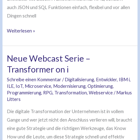
auch JSON und SQL Funktionen einfach, flexibel und vor allen
Dingen schnell
Weiterlesen »
Neue Webcast Serie –
Neue
Webcast
Transformer on i
Serie
Schreibe einen Kommentar
/
Digitalisierung
,
Entwickler
,
IBM i
,
–
ILE
,
IoT
,
Microservice
,
Modernisierung
,
Optimierung
,
Transformer
Programmierung
,
RPG
,
Transformation
,
Webservice
/
Markus
on
Litters
i
Die digitale Transformation der Unternehmen ist in vollem
Gange und wer jetzt nicht den Anschluss verlieren will, braucht
eine gute Strategie und die richtigen Werkzeuge, das Know
How und die Leute, um diese Strategie schnell und effektiv