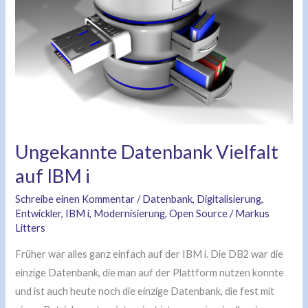
i
Ungekannte Datenbank Vielfalt
auf IBM i
Schreibe einen Kommentar
/
Datenbank
,
Digitalisierung
,
Entwickler
,
IBM i
,
Modernisierung
,
Open Source
/
Markus
Litters
Früher war alles ganz einfach auf der IBM i. Die DB2 war die
einzige Datenbank, die man auf der Plattform nutzen konnte
und ist auch heute noch die einzige Datenbank, die fest mit