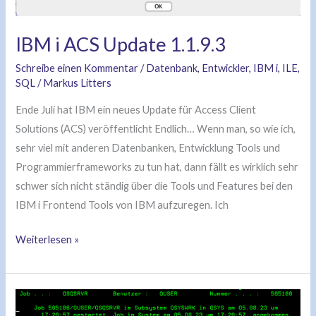
IBM i ACS Update 1.1.9.3
Schreibe einen Kommentar
/
Datenbank
,
Entwickler
,
IBM i
,
ILE
,
SQL
/
Markus Litters
Ende Juli hat IBM ein neues Update für Access Client
Solutions (ACS) veröffentlicht Endlich… Wenn man, so wie ich,
sehr viel mit anderen Datenbanken, Entwicklung Tools und
Programmierframeworks zu tun hat, dann fällt es wirklich sehr
schwer sich nicht ständig über die Tools und Features bei den
IBM i Frontend Tools von IBM aufzuregen. Ich
Weiterlesen »
IBM