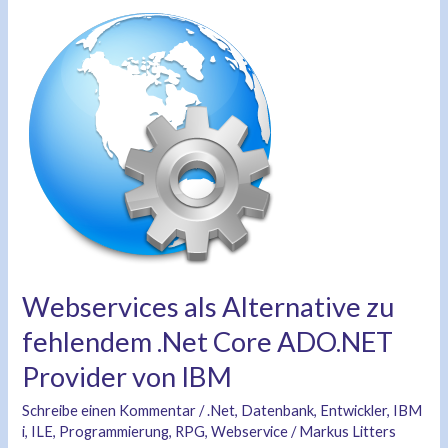
Webservices
als
Alternative
zu
fehlendem
.Net
Core
ADO.NET
Provider
von
IBM
Webservices als Alternative zu
fehlendem .Net Core ADO.NET
Provider von IBM
Schreibe einen Kommentar
/
.Net
,
Datenbank
,
Entwickler
,
IBM
i
,
ILE
,
Programmierung
,
RPG
,
Webservice
/
Markus Litters