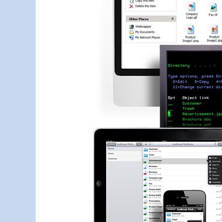
Dialog
–
>
Webservice