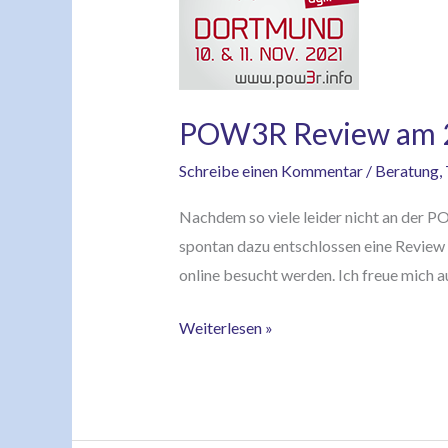
am
23.
und
24.11.2021
POW3R Review am 2
Schreibe einen Kommentar
/
Beratung
,
Nachdem so viele leider nicht an der P
spontan dazu entschlossen eine Review 
online besucht werden. Ich freue mich 
Weiterlesen »