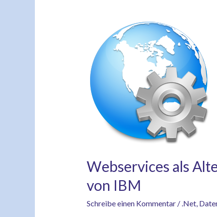
Webservices
als
Alternative
zu
fehlendem
.Net
Core
ADO.NET
Provider
von
Webservices als Alt
IBM
von IBM
Schreibe einen Kommentar
/
.Net
,
Date