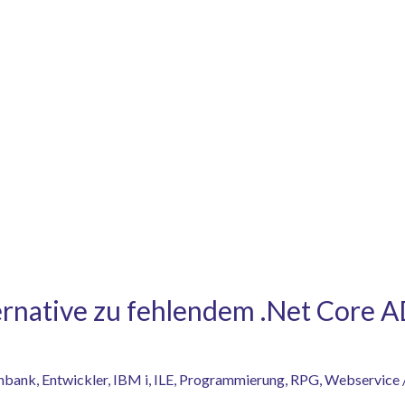
ernative zu fehlendem .Net Core 
nbank
,
Entwickler
,
IBM i
,
ILE
,
Programmierung
,
RPG
,
Webservice