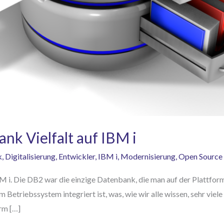
k Vielfalt auf IBM i
k
,
Digitalisierung
,
Entwickler
,
IBM i
,
Modernisierung
,
Open Source
BM i. Die DB2 war die einzige Datenbank, die man auf der Plattfor
m Betriebssystem integriert ist, was, wie wir alle wissen, sehr viele
rm […]