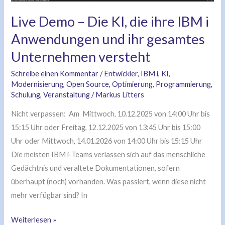
Anwendungen
Live Demo – Die KI, die ihre IBM i
und
ihr
Anwendungen und ihr gesamtes
gesamtes
Unternehmen versteht
Unternehmen
Schreibe einen Kommentar
/
Entwickler
,
IBM i
,
KI
,
versteht
Modernisierung
,
Open Source
,
Optimierung
,
Programmierung
,
Schulung
,
Veranstaltung
/
Markus Litters
Nicht verpassen: Am Mittwoch, 10.12.2025 von 14:00 Uhr bis
15:15 Uhr oder Freitag, 12.12.2025 von 13:45 Uhr bis 15:00
Uhr oder Mittwoch, 14.01.2026 von 14:00 Uhr bis 15:15 Uhr
Die meisten IBM i-Teams verlassen sich auf das menschliche
Gedächtnis und veraltete Dokumentationen, sofern
überhaupt (noch) vorhanden. Was passiert, wenn diese nicht
mehr verfügbar sind? In
Weiterlesen »