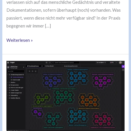
verlassen sich auf das menschliche Gedächtnis und veraltete
Dokumentationen, sofern überhaupt (noch) vorhanden. Was
passiert, wenn diese nicht mehr verfügbar sind? In der Praxis
begegnen wir immer […]
Weiterlesen »
Live
Demo
–
Die
KI,
die
ihre
IBM
i