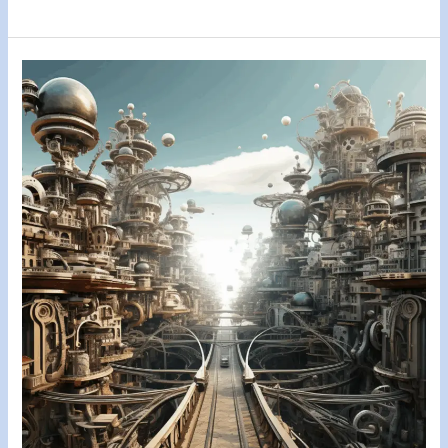
KI
Workshop
–
Grundlagen
des
Machine
Learning