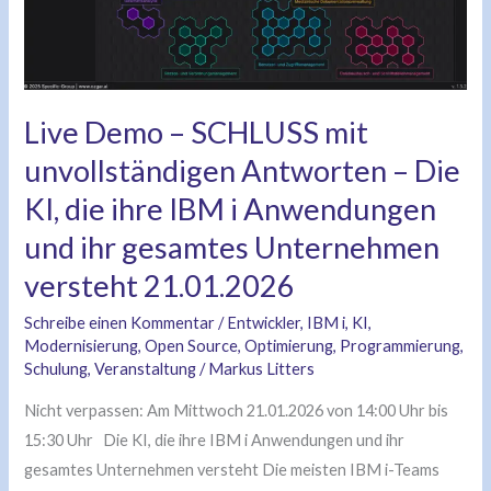
Antworten
–
Die
KI,
Live Demo – SCHLUSS mit
die
ihre
unvollständigen Antworten – Die
IBM
KI, die ihre IBM i Anwendungen
i
und ihr gesamtes Unternehmen
Anwendungen
versteht 21.01.2026
und
ihr
Schreibe einen Kommentar
/
Entwickler
,
IBM i
,
KI
,
gesamtes
Modernisierung
,
Open Source
,
Optimierung
,
Programmierung
,
Schulung
,
Veranstaltung
/
Markus Litters
Unternehmen
versteht
Nicht verpassen: Am Mittwoch 21.01.2026 von 14:00 Uhr bis
21.01.2026
15:30 Uhr Die KI, die ihre IBM i Anwendungen und ihr
gesamtes Unternehmen versteht Die meisten IBM i-Teams