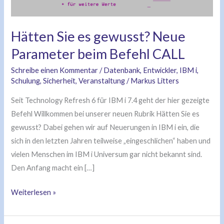
beim
Befehl
Hätten Sie es gewusst? Neue
CALL
Parameter beim Befehl CALL
Schreibe einen Kommentar
/
Datenbank
,
Entwickler
,
IBM i
,
Schulung
,
Sicherheit
,
Veranstaltung
/
Markus Litters
Seit Technology Refresh 6 für IBM i 7.4 geht der hier gezeigte
Befehl Willkommen bei unserer neuen Rubrik Hätten Sie es
gewusst? Dabei gehen wir auf Neuerungen in IBM i ein, die
sich in den letzten Jahren teilweise „eingeschlichen“ haben und
vielen Menschen im IBM i Universum gar nicht bekannt sind.
Den Anfang macht ein […]
Weiterlesen »