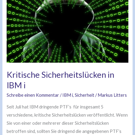
in
IBM
i
Kritische Sicherheitslücken in
IBM i
Schreibe einen Kommentar
/
IBM i
,
Sicherheit
/
Markus Litters
Seit Juli hat IBM dringende PTF’s für insgesamt 5
verschiedene, kritische Sicherheitslücken veröffentlicht. Wenn
Sie von einer oder mehrerer dieser Sicherheitslücken
betroffen sind, sollten Sie dringend die angegebenen PTF’s