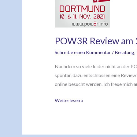
am
23.
und
24.11.2021
POW3R Review am 2
Schreibe einen Kommentar
/
Beratung
,
Nachdem so viele leider nicht an der P
spontan dazu entschlossen eine Review 
online besucht werden. Ich freue mich 
Weiterlesen »