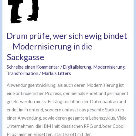
–
Modernisierung
in
die
Drum prüfe, wer sich ewig bindet
Sackgasse
– Modernisierung in die
Sackgasse
Schreibe einen Kommentar
/
Digitalisierung
,
Modernisierung
,
Transformation
/
Markus Litters
Anwendungsentwicklung, als auch deren Modernisierung ist
ein kontinuierlicher Prozess, der niemals endet und permanent
gelebt werden muss. Er fängt nicht bei der Datenbank an und
endet im Frontend, sondern umfasst das gesamte Spektrum
einer Anwendung, sowie deren gesamtem Lebenszyklus. Viele
Unternehmen, die IBM i mit klassischen RPG und/oder Cobol
Programmen einsetzen, starten oft mit der